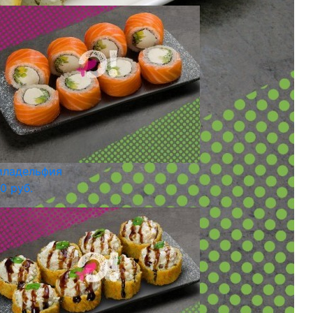
иладельфия
0 руб.