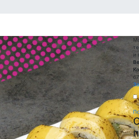
М
те
и
В
К
6
За
По
C
п