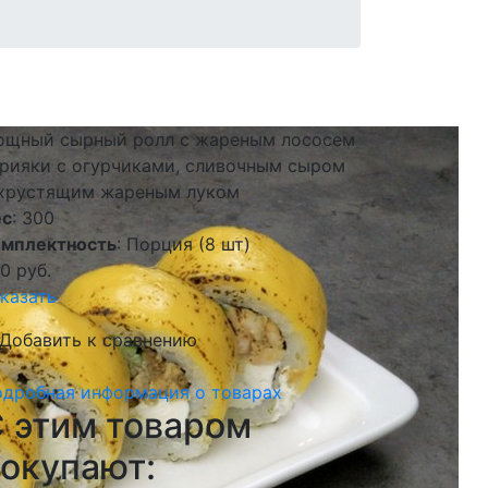
ощный сырный ролл с жареным лососем
рияки с огурчиками, сливочным сыром
 хрустящим жареным луком
ес
: 300
омплектность
: Порция (8 шт)
70
руб.
казать
Добавить к сравнению
дробная информация о товарах
 этим товаром
окупают: