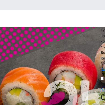
Ту
ар
хр
сы
В
К
8
За
По
C