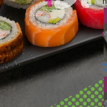
п
Ф
76