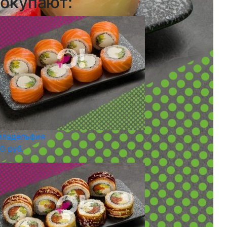
окупают:
иладельфия
0 руб.