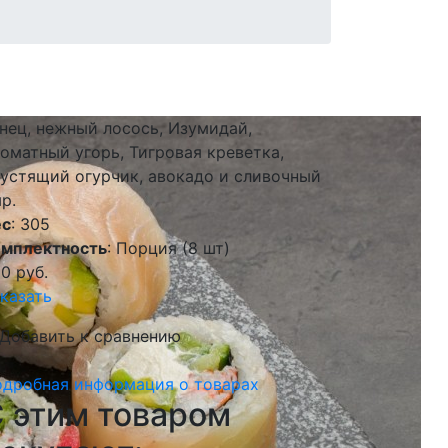
нец, нежный лосось, Изумидай,
оматный угорь, Тигровая креветка,
устящий огурчик, авокадо и сливочный
р.
ес
: 305
омплектность
: Порция (8 шт)
20
руб.
казать
Добавить к сравнению
дробная информация о товарах
 этим товаром