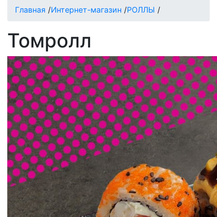
Главная
/
Интернет-магазин
/
РОЛЛЫ
/
Томролл