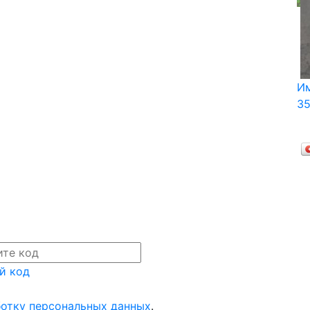
И
35
й код
отку персональных данных
.