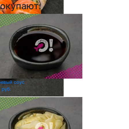
окупают:
евый соус
 руб.