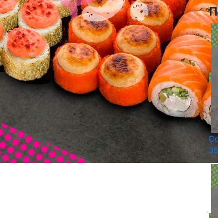
п
Со
35