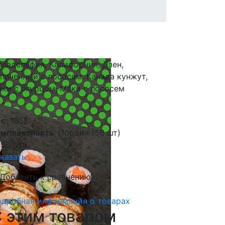
ладельфия, Калифорния, Дзен,
печенный с лососем, Канада кунжут,
ки с огурцом, Маки с лососем
ес
: 1655
омплектность
: Порция (56 шт)
490
руб.
казать
Добавить к сравнению
дробная информация о товарах
 этим товаром