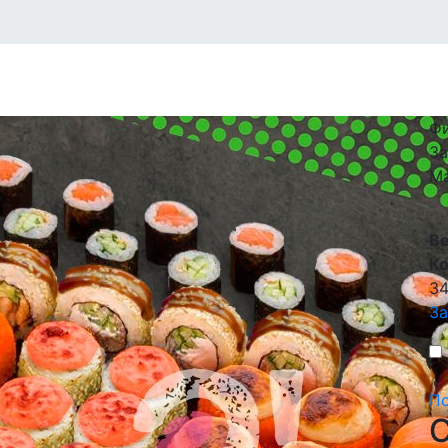
Фи
За
Ма
В
К
3
За
По
C