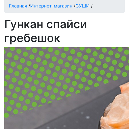
Главная
/
Интернет-магазин
/
СУШИ
/
Гункан спайси
гребешок