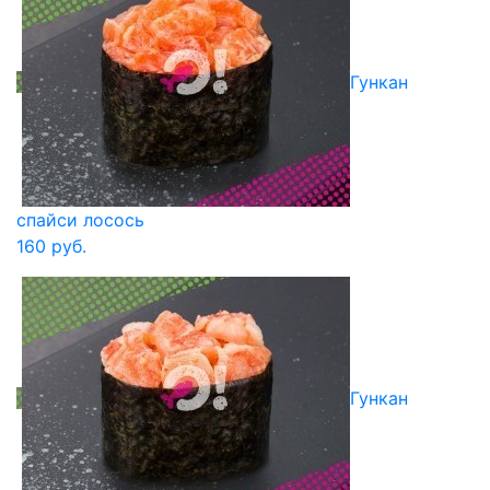
Гункан
спайси лосось
160 руб.
Гункан