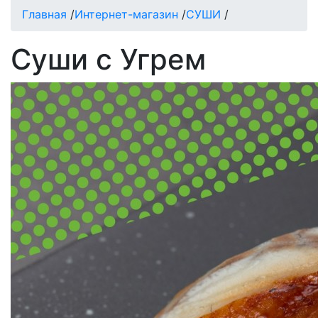
Главная
/
Интернет-магазин
/
СУШИ
/
Суши с Угрем