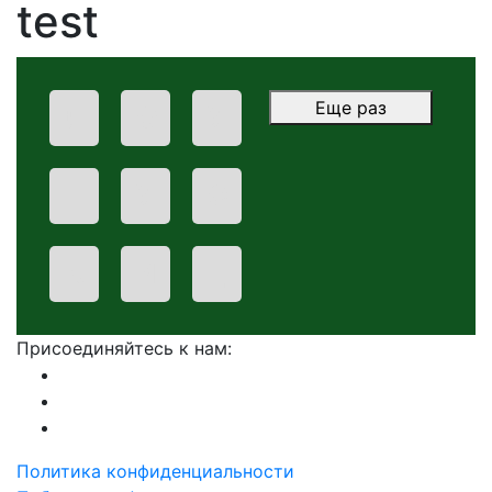
test
Еще раз
!
О
У
Ш
У
С
К
И
Ц
Присоединяйтесь к нам:
Политика конфиденциальности