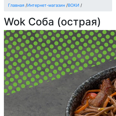
Главная
/
Интернет-магазин
/
ВОКИ
/
Wok Соба (острая)